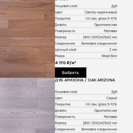
HS
Лицевой слой
Дуб
Цвет
Кремовый
Покрытие
UV-лак, gloss 5-10%
Дизайн
Однополосная
Поверхность
Матовая
Размер
(400-1200)х125х12 мм
Соединение
Замковое соединение
Ценный слой
2 мм
Марка
Wood Bee
4 170 ₽/м²
Выбрать
ДУБ КАСА / OAK CASA