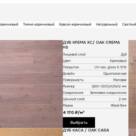
е
пта
единений
Светло-коричневый
Коричневый
Темно-корич
/ OAK NEVE