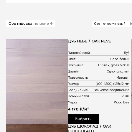
Многослойное лаковое покрыти
Древесина ценных пород
Гипоаллергенный клей
Основание из HDF плиты
Замковое соединение планок
Компенсирующий слой из эвкали
Восковое покрытие замковых со
Сортировка
по цене ↑
ДУБ НЕВЕ 