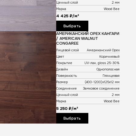
Лицевой слой
Дуб
Цвет
Светло-коричневый
Покрытие
UV-лак, gloss 5-10%
Дизайн
Однополосная
Поверхность
Матовая
Размер
(400-1200)х125х12 мм
Соединение
Замковое соединение
Ценный слой
2 мм
Марка
Wood Bee
4 170 ₽/м²
Выбрать
ДУБ TАБАКО / OAK TABACCO