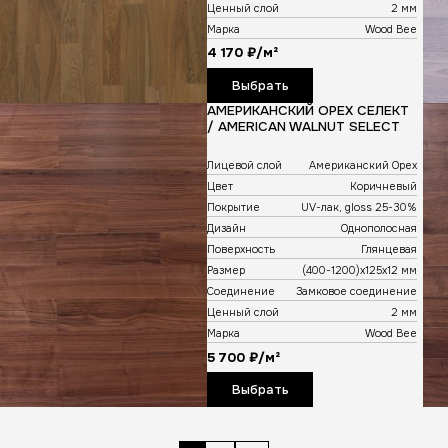
й
Дуб
Темно-коричневый
UV-лак, gloss 5-10%
Однополосная
Матовая
(400-1200)х125х12 мм
Замковое соединение
й
2 мм
Wood Bee
²
ть
ЧИНО / OAK
NO