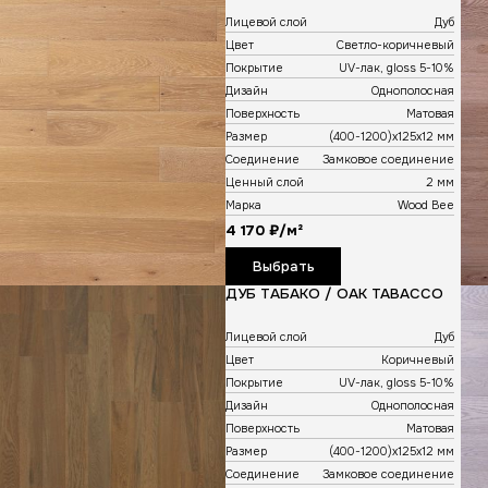
й
Дуб
Серо-белый
UV-лак, gloss 5-10%
Однополосная
Матовая
(400-1200)х125х12 мм
Замковое соединение
й
2 мм
Wood Bee
²
ть
ЛАД / OAK
ATO