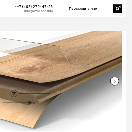
арантия
Контакты
Визуализация
 HDF-
ругие