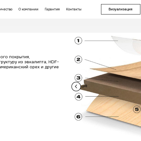
Где купить
Сотрудничество
О компании
Г
оска
хнологичного напольного покрытия,
и и многослойную структуру из эвкалипта,
ом слое: дуб, ясень, американский орех и д