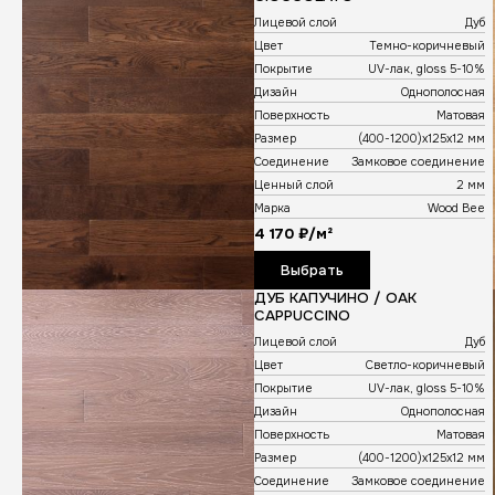
Лицевой сло
Цвет
Покрытие
Дизайн
Поверхность
Размер
Соединение
Ценный сло
Марка
4 170 ₽/м
Выбра
ДУБ ШОКО
CIOCCOL