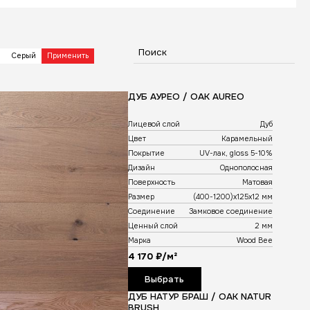
невый
Красно-коричневый
Натуральный
Светлый
ДУБ КРЕМА ХС/ OAK CREMA