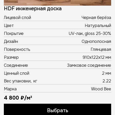
HDF инженерная доска
Лицевой слой
Черная берёза
Цвет
Натуральный
Покрытие
UV-лак, gloss 25-30%
Дизайн
Однополосная
Поверхность
Глянцевая
Размер
910х122х12 мм
Соединение
Замковое соединение
Ценный слой
2 мм
Вес упаковки, кг
2.22
Марка
Wood Bee
4 800 ₽/м²
Выбрать